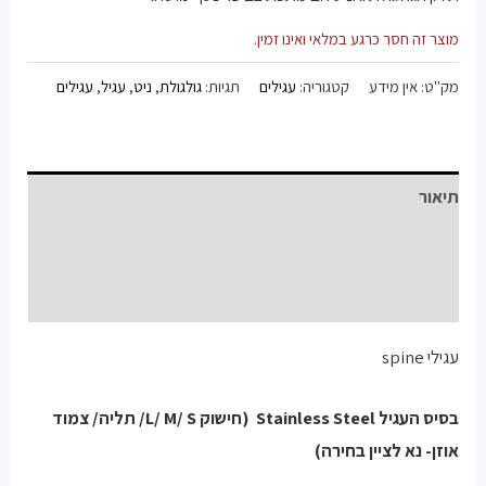
מוצר זה חסר כרגע במלאי ואינו זמין.
מק"ט:
אין מידע
קטגוריה:
עגילים
תגיות:
גולגולת
,
ניט
,
עגיל
,
עגילים
תיאור
מידע נוסף
חוות דעת (0)
עגילי spine
בסיס העגיל Stainless Steel (חישוק L/ M/ S/ תליה/ צמוד
אוזן- נא לציין בחירה)