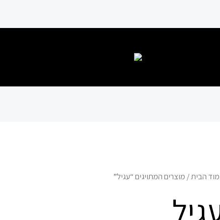
וד הבית
/ מוצרים המתויגים “עגיל”
גיל