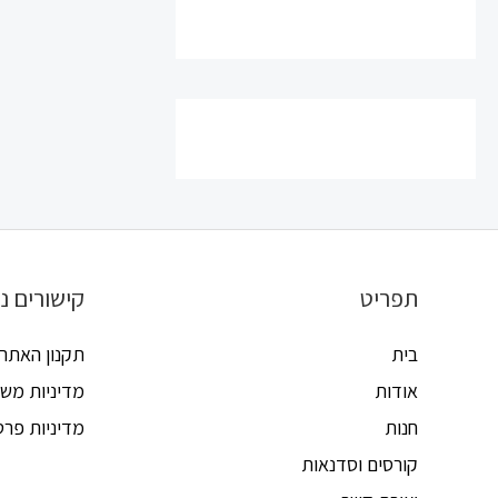
ו
5
ר
ג
0
מ
ת
ו
ך
5
תפריט
קישורים נ
בית
תקנון האתר
אודות
מדיניות משל
חנות
מדיניות פרט
קורסים וסדנאות