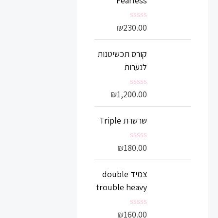
Fearless
מ
ת
ו
₪
230.00
ד
ך
ו
5
ר
קורס תכשיטנות
ג
0
לנערות
מ
ת
ו
₪
1,200.00
ד
ך
ו
5
ר
שרשרת Triple
ג
0
מ
ת
₪
180.00
ד
ו
ו
ך
ר
5
צמיד double
ג
0
trouble heavy
מ
ת
ו
₪
160.00
ד
ך