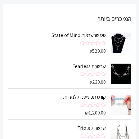
הנמכרים ביותר
סט שרשראות State of Mind
₪
520.00
ד
ו
ר
שרשרת Fearless
ג
0
מ
ת
₪
230.00
ד
ו
ו
ך
ר
5
קורס תכשיטנות לנערות
ג
0
מ
ת
₪
1,200.00
ד
ו
ו
ך
ר
5
שרשרת Triple
ג
0
מ